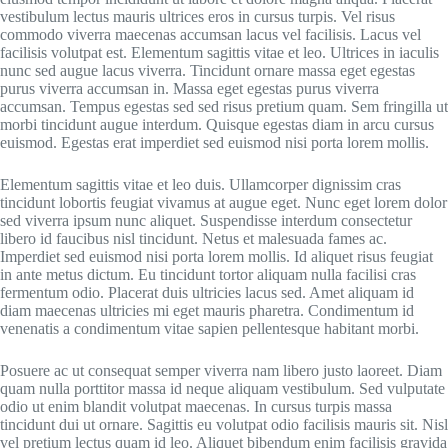
vestibulum lectus mauris ultrices eros in cursus turpis. Vel risus
commodo viverra maecenas accumsan lacus vel facilisis. Lacus vel
facilisis volutpat est. Elementum sagittis vitae et leo. Ultrices in iaculis
nunc sed augue lacus viverra. Tincidunt ornare massa eget egestas
purus viverra accumsan in. Massa eget egestas purus viverra
accumsan. Tempus egestas sed sed risus pretium quam. Sem fringilla ut
morbi tincidunt augue interdum. Quisque egestas diam in arcu cursus
euismod. Egestas erat imperdiet sed euismod nisi porta lorem mollis.
Elementum sagittis vitae et leo duis. Ullamcorper dignissim cras
tincidunt lobortis feugiat vivamus at augue eget. Nunc eget lorem dolor
sed viverra ipsum nunc aliquet. Suspendisse interdum consectetur
libero id faucibus nisl tincidunt. Netus et malesuada fames ac.
Imperdiet sed euismod nisi porta lorem mollis. Id aliquet risus feugiat
in ante metus dictum. Eu tincidunt tortor aliquam nulla facilisi cras
fermentum odio. Placerat duis ultricies lacus sed. Amet aliquam id
diam maecenas ultricies mi eget mauris pharetra. Condimentum id
venenatis a condimentum vitae sapien pellentesque habitant morbi.
Posuere ac ut consequat semper viverra nam libero justo laoreet. Diam
quam nulla porttitor massa id neque aliquam vestibulum. Sed vulputate
odio ut enim blandit volutpat maecenas. In cursus turpis massa
tincidunt dui ut ornare. Sagittis eu volutpat odio facilisis mauris sit. Nisl
vel pretium lectus quam id leo. Aliquet bibendum enim facilisis gravida