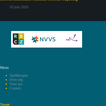
10 juni 2020
Menu
Speltherapie
Over mij
Voor jou
Contact
Naam
*