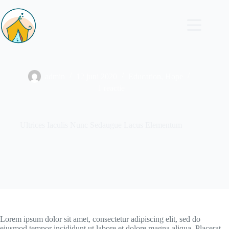
admin
12 juni 2020
Education
,
Hope
1 reactie
Ultrices Iaculis Nunc Sedaugue Lacus Elementum
Lorem ipsum dolor sit amet, consectetur adipiscing elit, sed do
eiusmod tempor incididunt ut labore et dolore magna aliqua. Placerat