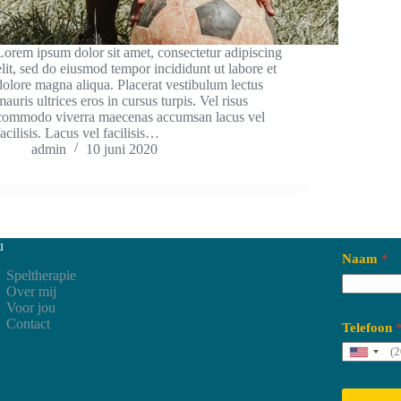
Lorem ipsum dolor sit amet, consectetur adipiscing
elit, sed do eiusmod tempor incididunt ut labore et
dolore magna aliqua. Placerat vestibulum lectus
mauris ultrices eros in cursus turpis. Vel risus
commodo viverra maecenas accumsan lacus vel
facilisis. Lacus vel facilisis…
admin
10 juni 2020
u
Naam
*
Speltherapie
Over mij
Voor jou
Contact
Telefoon